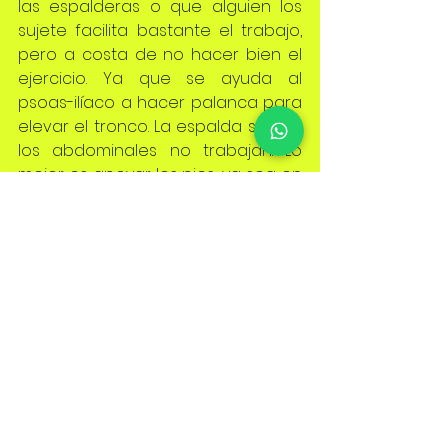
las espalderas o que alguien los 
sujete facilita bastante el trabajo, 
pero a costa de no hacer bien el 
ejercicio. Ya que se ayuda al 
psoas-ilíaco a hacer palanca para 
elevar el tronco. La espalda sufre y 
los abdominales no trabajan. Lo 
mejor es apoyar los pies, ya sea en 
el suelo o en la pared.
Fuente: Running.es
Ejercicios
Ver todo
Entradas recientes