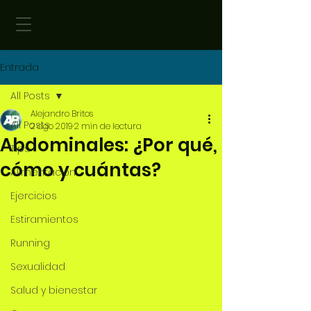
Entrada
All Posts
Alejandro Britos
All Posts
2 ago 2019
2 min de lectura
Abdominales: ¿Por qué,
Tips
cómo y cuántas?
Alimentación
Ejercicios
Estiramientos
Running
Sexualidad
Salud y bienestar