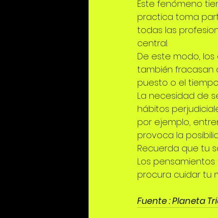
Este fenómeno tien
practica toma part
todas las profesion
central.
De este modo, los 
también fracasan 
puesto o el tiempo
La necesidad de se
hábitos perjudicia
por ejemplo, entre
provoca la posibilid
Recuerda que tu s
Los pensamientos t
procura cuidar tu
Fuente : 
Planeta Tr