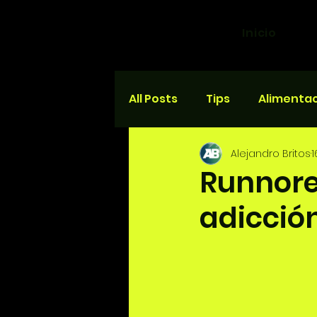
Inicio
All Posts
Tips
Alimenta
Alejandro Britos
1
Salud y bienestar
Carr
Runnorex
adicción