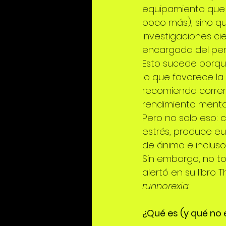
equipamiento que 
poco más), sino qu
Investigaciones cie
encargada del pens
Esto sucede porque
lo que favorece la
recomienda correr 
rendimiento mental
Pero no solo eso: c
estrés, produce euf
de ánimo e incluso
Sin embargo, no to
alertó en su libro T
runnorexia
.
¿Qué es (y qué no 