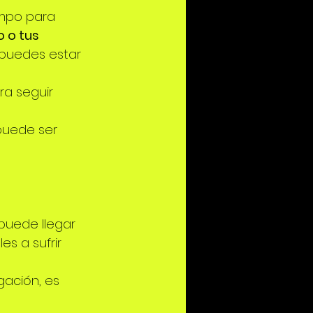
empo para 
 o tus 
 puedes estar 
ra seguir 
 puede ser 
uede llegar 
s a sufrir 
gación, es 