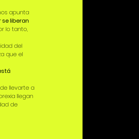
 nos apunta 
r se liberan 
r lo tanto, 
cidad del 
za que el 
está 
de llevarte a 
orexia llegan 
dad de 