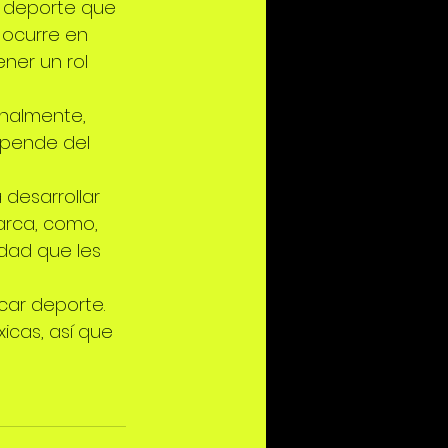
l deporte que 
 ocurre en 
ner un rol 
onalmente, 
epende del 
desarrollar 
arca, como, 
dad que les 
ar deporte. 
icas, así que 