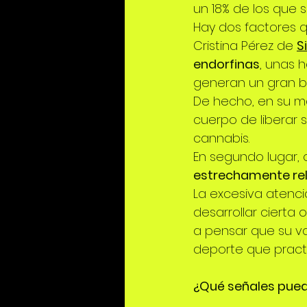
un 18% de los que 
Hay dos factores q
Cristina Pérez de 
S
endorfinas
, unas h
generan un gran bi
De hecho, en su 
cuerpo de liberar 
cannabis.
En segundo lugar, 
estrechamente rel
La excesiva atenci
desarrollar cierta 
a pensar que su v
deporte que pract
¿Qué señales pued