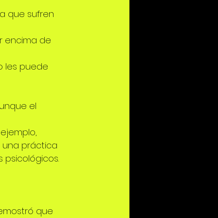
la que sufren 
or encima de 
o les puede 
unque el 
ejemplo, 
 una práctica 
psicológicos. 
emostró que 