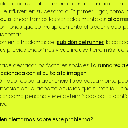
salen a correr habitualmente desarrollan adicción.
ue influyen en su desarrollo. En primer lugar, como
iquia
, encontramos las variables mentales: 
al corre
ormonas que se multiplican ante el placer y que, po
enestar.
momento hablamos del 
subidón del runner
: la capa
sus propias endorfinas y que incluso tiene más fuer
cabe destacar los factores sociales. 
La runnorexia 
acionada con el culto a la imagen
.
ón que recibe la apariencia física actualmente pue
obsesión por el deporte. Aquellos que sufren la runn
alor como persona viene determinado por la canti
ican.
en alertarnos sobre este problema?