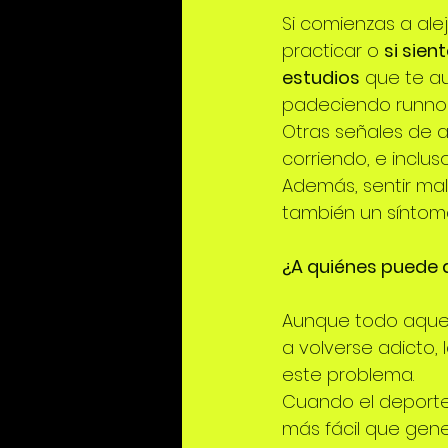
Si comienzas a ale
practicar o 
si sien
estudios
 que te a
padeciendo runnor
Otras señales de a
corriendo, e inclus
Además, sentir male
también un síntom
¿A quiénes puede a
Aunque todo aquel
a volverse adicto, 
este problema.
Cuando el deporte 
más fácil que gener