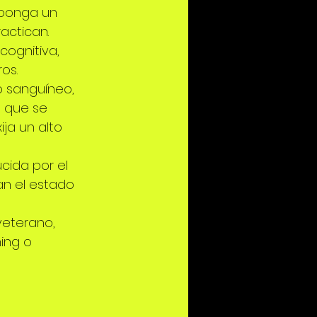
uponga un 
actican.
cognitiva, 
os.
o sanguíneo, 
o que se 
ja un alto 
cida por el 
an el estado 
veterano, 
ning o 