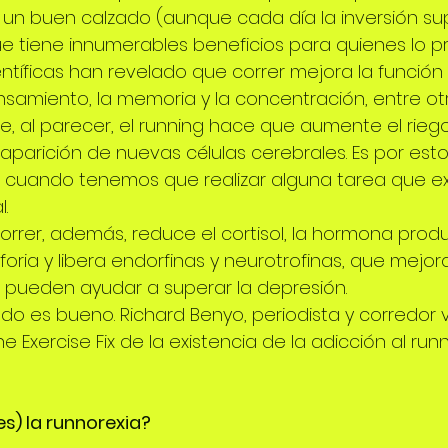
un buen calzado (aunque cada día la inversión s
e tiene innumerables beneficios para quienes lo pr
ntíficas han revelado que correr mejora la función 
amiento, la memoria y la concentración, entre otr
, al parecer, el running hace que aumente el rieg
 aparición de nuevas células cerebrales. Es por est
cuando tenemos que realizar alguna tarea que exi
.
orrer, además, reduce el cortisol, la hormona produ
oria y libera endorfinas y neurotrofinas, que mejor
 pueden ayudar a superar la depresión.
do es bueno. Richard Benyo, periodista y corredor 
he Exercise Fix de la existencia de la adicción al run
es) la runnorexia?