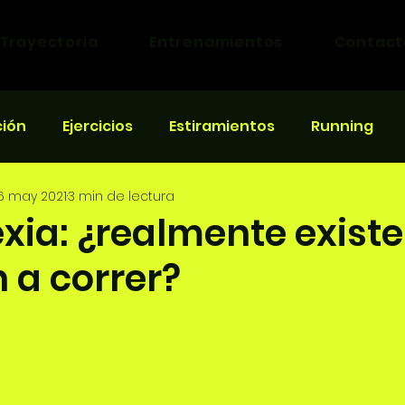
Trayectoria
Entrenamientos
Contact
ción
Ejercicios
Estiramientos
Running
6 may 2021
3 min de lectura
eras
ia: ¿realmente existe
 a correr?