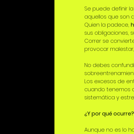
Se puede definir la
aquellos que son ad
Quien la padece, 
h
sus obligaciones, s
Correr se conviert
provocar malestar,
No debes confundi
sobreentrenamient
Los excesos de ent
cuando tenemos cer
sistemática y est
¿Y por qué ocurre?
Aunque no es lo hab