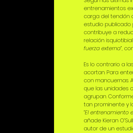
Según las últimas i
entrenamientos ex
carga del tendón d
estudio publicado 
contribuye a reduci
relación isquiotibia
fuerza externa”
, co
Es lo contrario a l
acortan. Para ente
con mancuernas. A
que las unidades c
agrupan. Conforme 
tan prominente y l
“El entrenamiento 
añade Kieran O’Sul
autor de un estudi