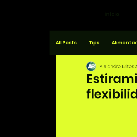
Inicio
All Posts
Tips
Alimenta
Alejandro Britos
2
Salud y bienestar
Carr
Estiram
flexibil