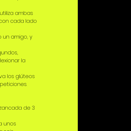
utiliza ambas 
s con cada lado
o un amigo, y 
gundos, 
exionar la 
va los glúteos 
epeticiones.
 zancada de 3 
a unos 