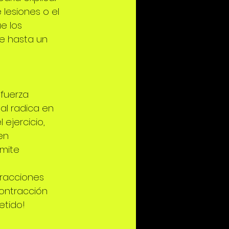
lesiones o el 
e los 
e hasta un 
fuerza 
al radica en 
 ejercicio, 
en 
mite 
tracciones 
ontracción 
etido!