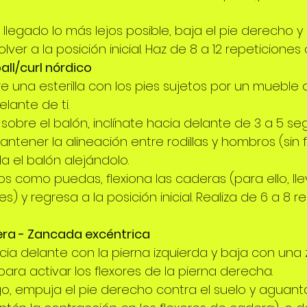
legado lo más lejos posible, baja el pie derecho y 
lver a la posición inicial. Haz de 8 a 12 repeticione
ball/curl nórdico
re una esterilla con los pies sujetos por un mueble 
elante de ti.
sobre el balón, inclínate hacia delante de 3 a 5 se
tener la alineación entre rodillas y hombros (sin fl
a el balón alejándolo. 
ejos como puedas, flexiona las caderas (para ello, lle
es) y regresa a la posición inicial. Realiza de 6 a 8 r
era - Zancada excéntrica
ia delante con la pierna izquierda y baja con una
ara activar los flexores de la pierna derecha. 
ango, empuja el pie derecho contra el suelo y aguant