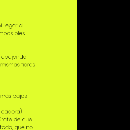
llegar al 
mbos pies. 
trabajando 
 mismas fibras 
s más bajos 
a cadera) 
úrate de que 
 todo, que no 