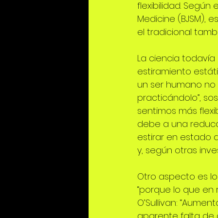
flexibilidad. Según 
Medicine (BJSM), es
el tradicional tam
La ciencia todavía 
estiramiento estáti
un ser humano no p
practicándolo”, sos
sentimos más flexi
debe a una reducci
estirar en estado 
y, según otras in
Otro aspecto es lo 
“porque lo que en 
O’Sullivan: “Aument
aparente falta de c