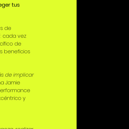
eger tus 
os de 
: cada vez 
ífico de 
s beneficios 
s de implicar 
ma Jamie 
 Performance 
éntrico y 