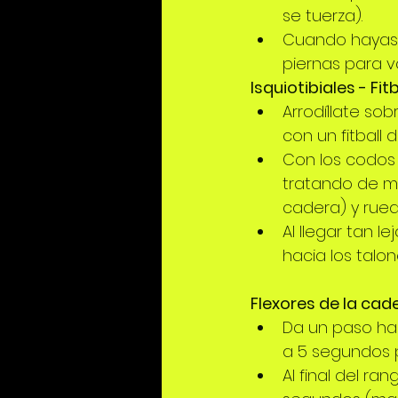
se tuerza). 
Cuando hayas l
piernas para vo
Isquiotibiales - Fit
Arrodíllate sob
con un fitball d
Con los codos 
tratando de man
cadera) y rued
Al llegar tan l
hacia los talon
Flexores de la cad
Da un paso hac
a 5 segundos p
Al final del r