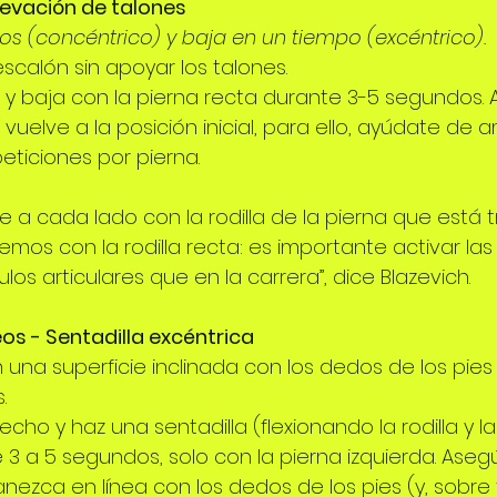
Elevación de talones
s (concéntrico) y baja en un tiempo (excéntrico).
scalón sin apoyar los talones.
y baja con la pierna recta durante 3-5 segundos. Al 
uelve a la posición inicial, para ello, ayúdate de a
peticiones por pierna. 
ie a cada lado con la rodilla de la pierna que está 
remos con la rodilla recta: es importante activar las
os articulares que en la carrera”, dice Blazevich.
os - Sentadilla excéntrica
 una superficie inclinada con los dedos de los pie
.
recho y haz una sentadilla (flexionando la rodilla y l
3 a 5 segundos, solo con la pierna izquierda. Aseg
manezca en línea con los dedos de los pies (y, sobre