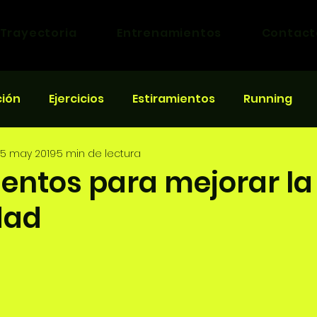
Trayectoria
Entrenamientos
Contact
ción
Ejercicios
Estiramientos
Running
5 may 2019
5 min de lectura
eras
ientos para mejorar la
idad