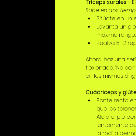
Tríceps surales - 
Sube en dos tiempo
Sitúate en un e
Levanta un pie 
máximo rango, v
Realiza 8-12 re
Ahora, haz una ser
flexionada. “No cor
en los mismos ángul
Cuádriceps y glúte
Ponte recto en
que los talones
Aleja el pie de
lentamente de 
la rodilla per