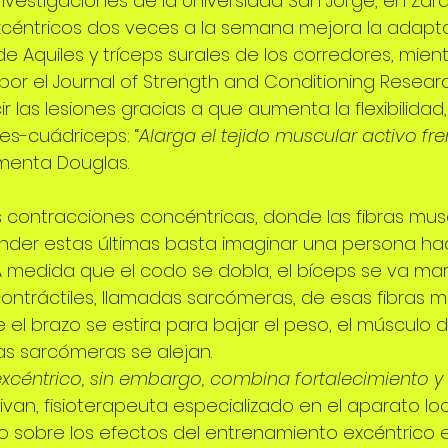
nvestigaciones de la Universidad San Jorge, en Zarag
céntricos dos veces a la semana mejora la adapta
e Aquiles y tríceps surales de los corredores, mien
por el Journal of Strength and Conditioning Resear
r las lesiones gracias a que aumenta la flexibilidad, 
les-cuádriceps: “
Alarga el tejido muscular activo fr
menta Douglas.
as contracciones concéntricas, donde las fibras mus
nder estas últimas basta imaginar una persona hac
 medida que el codo se dobla, el bíceps se va mar
ontráctiles, llamadas sarcómeras, de esas fibras m
el brazo se estira para bajar el peso, el músculo d
as sarcómeras se alejan.
excéntrico, sin embargo, combina fortalecimiento y 
livan, fisioterapeuta especializado en el aparato l
o sobre los efectos del entrenamiento excéntrico e