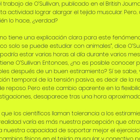
el trabajo de O’Sullivan, publicado en el British Journa
ta actividad lograr alargar el tejido muscular. Pero.
bién lo hace, ¿verdad?
no tiene una explicación clara para este fenómeno. 
co solo se puede estudiar con animales”, dice O’Sul
odría estar varias horas al día durante varios mes
tiene O’Sullivan. Entonces, ¿no es posible conocer 
bles después de un buen estiramiento? Sí se sabe, 
ón temporal de la tensión pasiva, es decir de la re
de reposo. Pero este cambio aparente en la flexibili
vestigaciones, desaparece tras una hora aproximad
que los científicos llaman tolerancia a los estirami
realidad varía es más nuestra percepción que otra
a nuestra capacidad de soportar mejor el ejercicio”.
ambios físicos en el tejido muscular y conectivo po