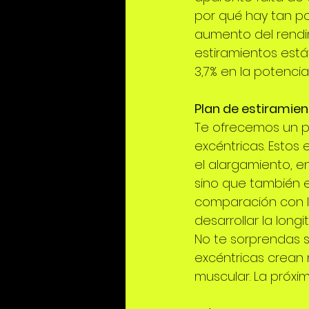
por qué hay tan po
aumento del rendi
estiramientos está
3,7% en la potencia
Plan de estiramien
Te ofrecemos un pl
excéntricas. Estos 
el alargamiento, en
sino que también 
comparación con la
desarrollar la longit
No te sorprendas s
excéntricas crean 
muscular. La próxim