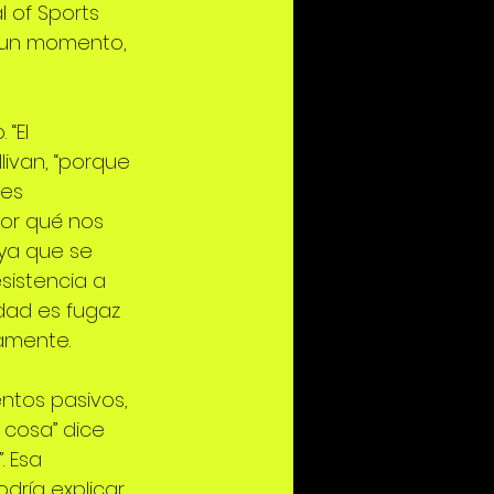
l of Sports 
.. un momento, 
“El 
livan, “porque 
es 
por qué nos 
ya que se 
sistencia a 
dad es fugaz 
amente.
entos pasivos, 
 cosa” dice 
 Esa 
dría explicar 