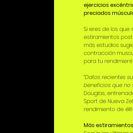
ejercicios excéntri
preciados músculo
Si eres de los que
estiramientos post
más estudios sugie
contracción muscul
para tu rendimient
“
Datos recientes s
beneficios que no 
Douglas, entrenado
Sport de Nueva Ze
rendimiento de élit
Más estiramientos