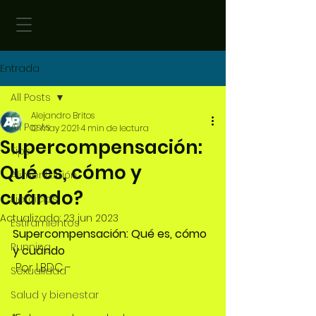
Entrada
All Posts
Alejandro Britos
All Posts
12 may 2021
4 min de lectura
Supercompensación:
Tips
Qué es, cómo y
Alimentación
cuándo?
Ejercicios
Actualizado:
23 jun 2023
Estiramientos
Supercompensación: Qué es, cómo 
Running
y cuándo
 Por 
LBDC
 -
Sexualidad
Salud y bienestar