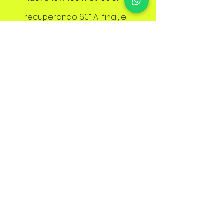
recuperando 60”. Al final, el 
nivel de lactato es 11 mml, por lo 
que se le pide continuar hasta 
que alcance el mismo nivel de 
lactato de un mes antes (14 
mml). Ahora es capaz de hacer 
otras 3 series más.
Si, en cambio, un mes después de 
las primeras series le pedimos que 
corra 10x 400, rec. 60″, alcanzando 
un nivel de lactato final de 14 mml,
ahora puede hacerlas en  1'08” / 
1'09” con la misma carga interna
. Por 
lo tanto, el entrenamiento 