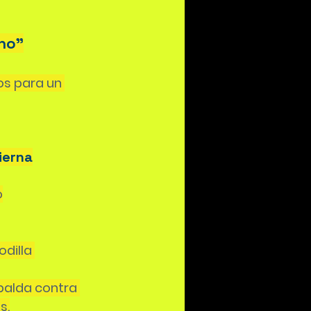
no"
os para un 
ierna
o
dilla 
alda contra 
s.