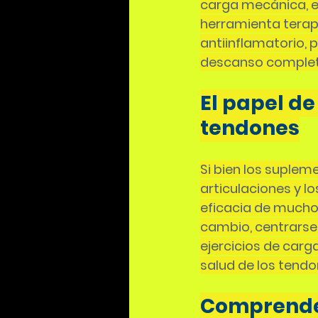
carga mecánica, es
herramienta terap
antiinflamatorio,
descanso completo
El papel de
tendones
Si bien los suple
articulaciones y lo
eficacia de muchos
cambio, centrarse e
ejercicios de carg
salud de los tendon
Comprender