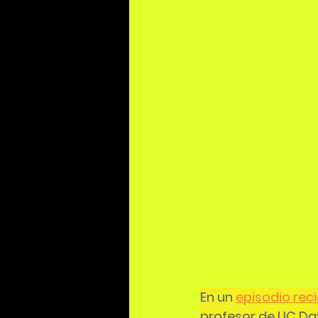
En un 
episodio rec
profesor de UC Dav