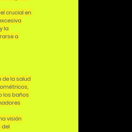
l crucial en 
excesiva 
 la 
rarse a 
 de la salud 
sométricos, 
 los baños 
enadores 
a visión 
 del 