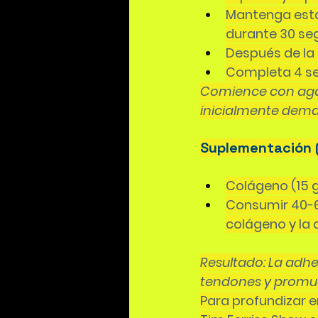
Mantenga esta 
durante 30 se
Después de la 
Completa 4 ser
Comience con agarr
inicialmente dema
Suplementación 
Colágeno (15 
Consumir 40-60
colágeno y la 
Resultado: La adhe
tendones y promuev
Para profundizar 