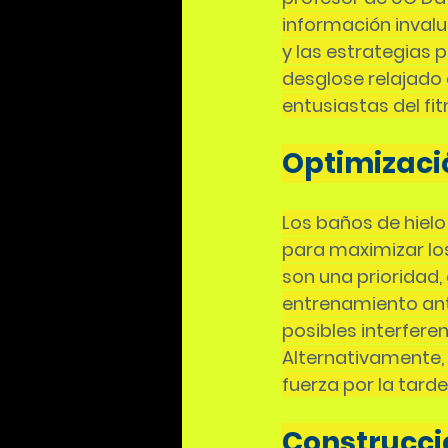
información invalua
y las estrategias p
desglose relajado 
entusiastas del f
Optimizaci
Los baños de hielo
para maximizar los 
son una prioridad,
entrenamiento ante
posibles interfere
Alternativamente,
fuerza por la tard
Construcci