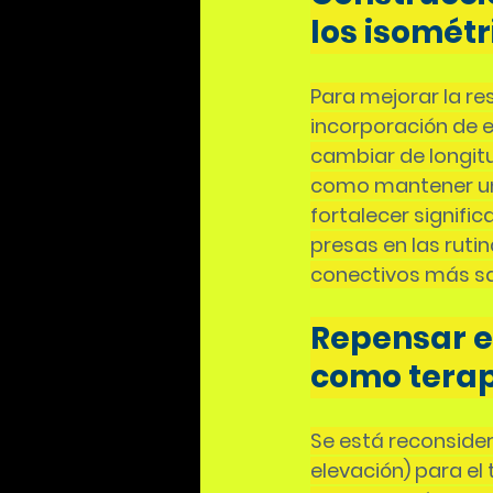
los isométr
Para mejorar la res
incorporación de e
cambiar de longitud
como mantener un
fortalecer signifi
presas en las ruti
conectivos más sa
Repensar el
como tera
Se está reconsider
elevación) para el 