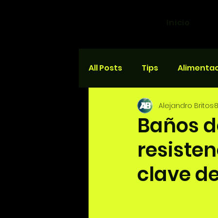
Inicio
All Posts
Tips
Alimenta
Alejandro Britos
8
Salud y bienestar
Carr
Baños de
resisten
clave de