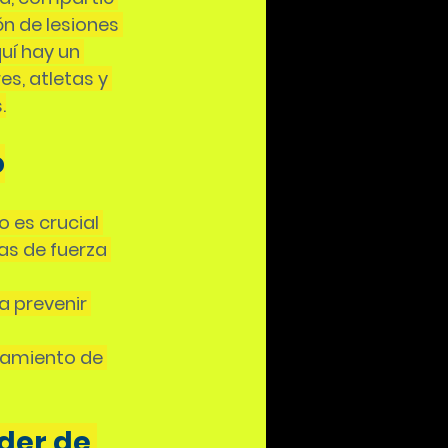
ón de lesiones 
uí hay un 
s, atletas y 
.
o
 es crucial 
as de fuerza 
 prevenir 
namiento de 
der de 