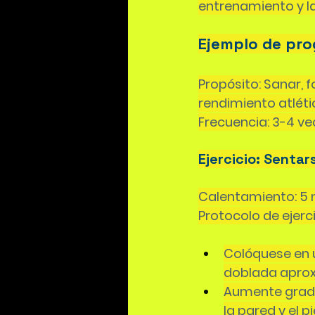
entrenamiento y la
Ejemplo de pro
Propósito: Sanar, 
rendimiento atlétic
Frecuencia: 3-4 v
Ejercicio: Sentar
Calentamiento: 5 
Protocolo de ejerci
Colóquese en u
doblada apro
Aumente gradu
la pared y el 