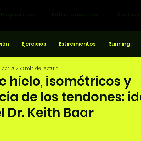
Trayectoria
Entrenamientos
Contact
ción
Ejercicios
Estiramientos
Running
 oct 2025
3 min de lectura
eras
 hielo, isométricos y
cia de los tendones: i
l Dr. Keith Baar