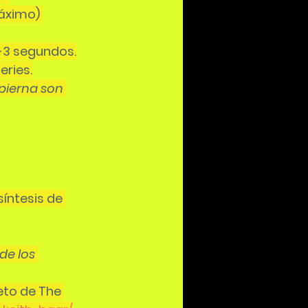
áximo) 
2-3 segundos.
eries.
pierna son 
íntesis de 
de los 
to de The 