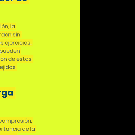
ón, la 
aen sin 
 ejercicios, 
 pueden 
ión de estas 
ejidos 
rga 
 compresión, 
ortancia de la 