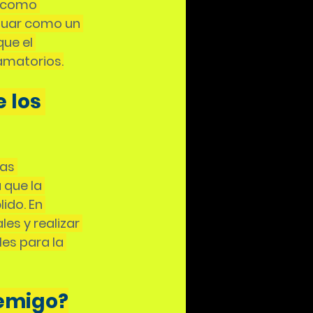
, como 
tuar como un 
ue el 
amatorios.
 los 
as 
 que la 
ido. En 
es y realizar 
es para la 
nemigo?