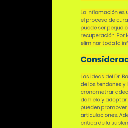
La inflamación es u
el proceso de curac
puede ser perjudici
recuperación. Por l
eliminar toda la 
Considerac
Las ideas del Dr. B
de los tendones y l
cronometrar adec
de hielo y adoptar
pueden promover la
articulaciones. Ad
crítica de la supl