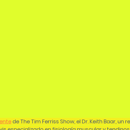
iente
 de The Tim Ferriss Show, el Dr. Keith Baar, un 
is especializado en fisiología muscular y tendino