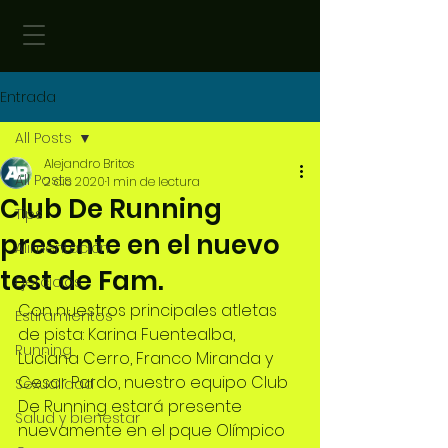
Entrada
All Posts
Alejandro Britos
All Posts
2 dic 2020
1 min de lectura
Club De Running
Tips
presente en el nuevo
Alimentación
test de Fam.
Ejercicios
Con nuestros principales atletas 
Estiramientos
de pista: Karina Fuentealba, 
Running
Luciana Cerro, Franco Miranda y 
Cesar Pardo, nuestro equipo Club 
Sexualidad
De Running estará presente 
Salud y bienestar
nuevamente en el pque Olímpico 