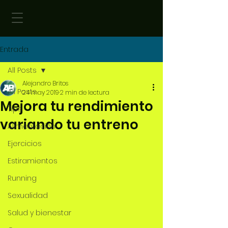
Entrada
All Posts
Alejandro Britos
All Posts
24 may 2019
2 min de lectura
Mejora tu rendimiento
Tips
variando tu entreno
Alimentación
Ejercicios
Estiramientos
Running
Sexualidad
Salud y bienestar