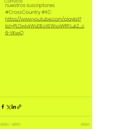
Carreras
nuestros suscriptores.
#CrossCountry
#XC
: 
https://www.youtube.com/playlist?
list=PLOwIvkWsEIEoXEWsqWRFLuk2_c
6-VKwjQ