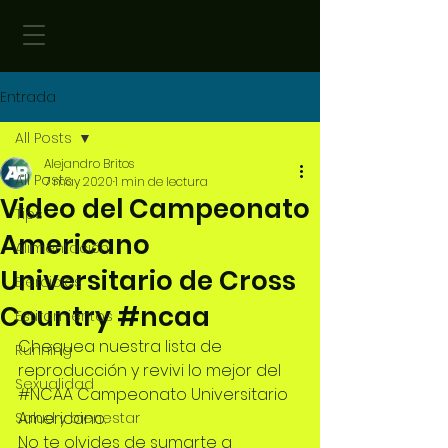
Entrada
All Posts
Alejandro Britos
All Posts
7 may 2020
1 min de lectura
Video del Campeonato
Tips
Americano
Alimentación
Universitario de Cross
Ejercicios
Country #ncaa
Estiramientos
Chequea nuestra lista de 
Running
reproducción y revivi lo mejor del 
Sexualidad
#NCAA
 Campeonato Universitario 
Americano.
Salud y bienestar
No te olvides de sumarte a 