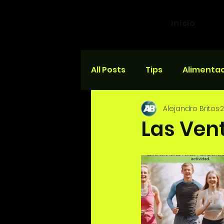
Inicio
All Posts
Tips
Alimenta
Alejandro Britos
2
Salud y bienestar
Carr
Las Vent