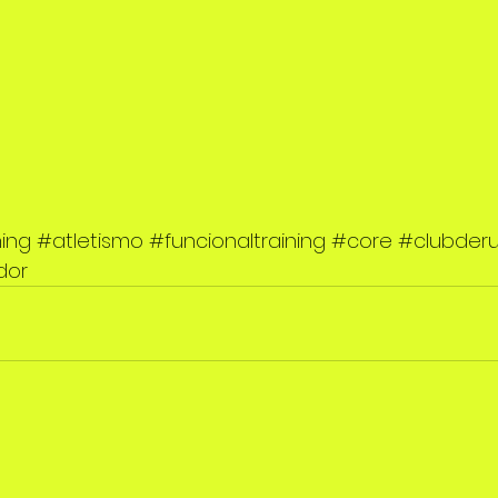
ning
#atletismo
#funcionaltraining
#core
#clubderu
dor