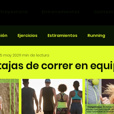
Trayectoria
Entrenamientos
Contact
ción
Ejercicios
Estiramientos
Running
5 may 2021
1 min de lectura
eras
ajas de correr en equi