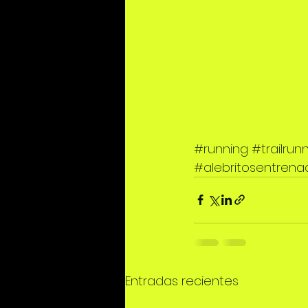
#running
#trailrun
#alebritosentrena
Entradas recientes